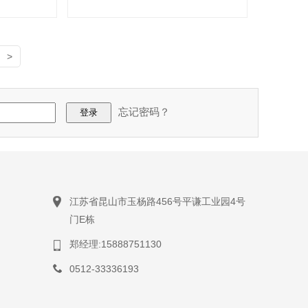
>
忘记密码？
江苏省昆山市玉杨路456号平谦工业园4号
门E栋
郑经理:15888751130
0512-33336193